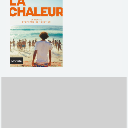
MISSION DINO
Horaires et Infos
Horaires et Infos
Bande-annonce
Bande-annonce
Réservation
Réservation
TOUT PUBLIC
VF
TOUT PUBLIC
VF
DRAME
LA CHALEUR
Horaires et Infos
Bande-annonce
Réservation
TOUT PUBLIC
VF