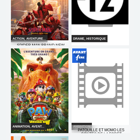
ACTION, AVENTURE...
DRAME, HISTORIQUE
SPIDER MAN BRAND NEW
DAY
L ODYSSEE
Horaires et Infos
Horaires et Infos
Bande-annonce
Bande-annonce
Réservation
Réservation
TOUT PUBLIC
VF
INT. -12ans
VF
ANIMATION, AVENT...
ANIMATION
PATOUILLE ET MOMO LES
CONTES DE LA FORET
LA PAT PATROUILLE LE FILM